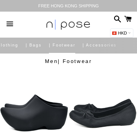
FREE HONG KONG SHIPPING
搜
尋
HKD
選
單
網站導覽
Clothing
| Bags
| Footwear
| Accessories
商
Men| Footwear
品
系
列: