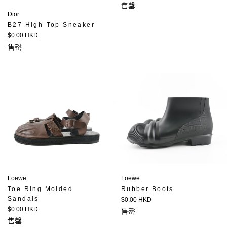
價
售罄
Dior
B27 High-Top Sneaker
定
$0.00 HKD
價
售罄
Loewe
Loewe
Toe Ring Molded
Rubber Boots
Sandals
定
$0.00 HKD
定
價
$0.00 HKD
售罄
價
售罄