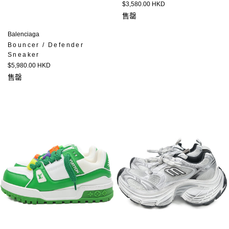
定
$3,580.00 HKD
價
售罄
Balenciaga
Bouncer / Defender
Sneaker
定
$5,980.00 HKD
價
售罄