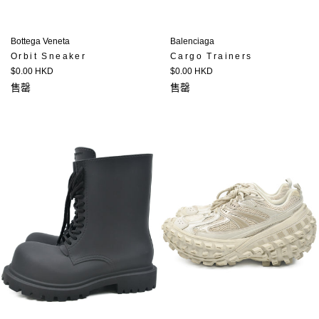
Bottega Veneta
Balenciaga
Orbit Sneaker
Cargo Trainers
定
定
$0.00 HKD
$0.00 HKD
價
價
售罄
售罄