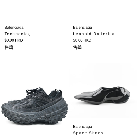
Balenciaga
Balenciaga
Technoclog
Leopold Ballerina
定
定
$0.00 HKD
$0.00 HKD
價
價
售罄
售罄
Balenciaga
Space Shoes