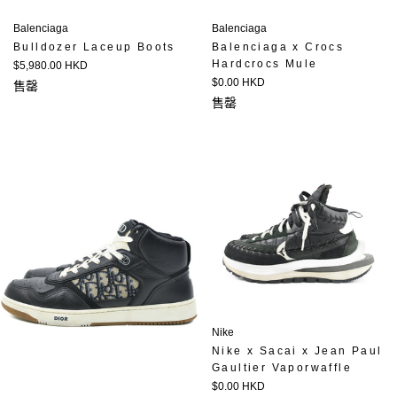
Balenciaga
Balenciaga
Bulldozer Laceup Boots
Balenciaga x Crocs
Hardcrocs Mule
定
$5,980.00 HKD
價
定
$0.00 HKD
售罄
價
售罄
Nike
Nike x Sacai x Jean Paul
Gaultier Vaporwaffle
定
$0.00 HKD