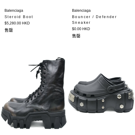
Balenciaga
Balenciaga
Steroid Boot
Bouncer / Defender
Sneaker
定
$5,280.00 HKD
價
定
$0.00 HKD
售罄
價
售罄