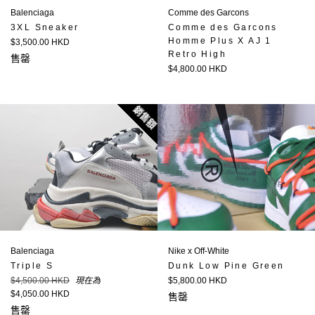
Balenciaga
Comme des Garcons
3XL Sneaker
Comme des Garcons
Homme Plus X AJ 1
定
$3,500.00 HKD
Retro High
價
售罄
定
$4,800.00 HKD
價
銷售額
Balenciaga
Nike x Off-White
Triple S
Dunk Low Pine Green
定
定
$4,500.00 HKD
現在為
$5,800.00 HKD
價
價
$4,050.00 HKD
售罄
售罄