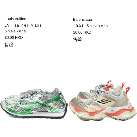
Louis Vuitton
Balenciaga
LV Trainer Maxi
10XL Sneakers
Sneakers
定
$0.00 HKD
定
$0.00 HKD
價
售罄
價
售罄