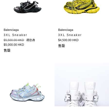
Balenciaga
Balenciaga
3XL Sneaker
3XL Sneaker
定
定
$5,500.00 HKD
現在為
$4,500.00 HKD
價
價
$5,000.00 HKD
售罄
售罄