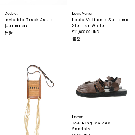
Doublet
Louis Vuitton
Invisible Track Jaket
Louis Vuitton x Supreme
Slender Wallet
定
$780.00 HKD
價
定
$11,800.00 HKD
售罄
價
售罄
Loewe
Toe Ring Molded
Sandals
定