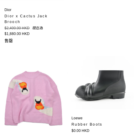
價
Dior
Dior x Cactus Jack
Brooch
定
$2,400.00 HKD
現在為
價
$1,880.00 HKD
售罄
Loewe
Rubber Boots
定
$0.00 HKD