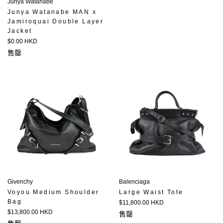
Junya Watanabe
Junya Watanabe MAN x
Jamiroquai Double Layer
Jacket
定
$0.00 HKD
價
售罄
Givenchy
Balenciaga
Voyou Medium Shoulder
Large Waist Tote
Bag
定
$11,800.00 HKD
定
價
$13,800.00 HKD
售罄
價