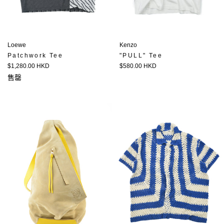
Loewe
Kenzo
Patchwork Tee
"PULL" Tee
定
定
$1,280.00 HKD
$580.00 HKD
價
價
售罄