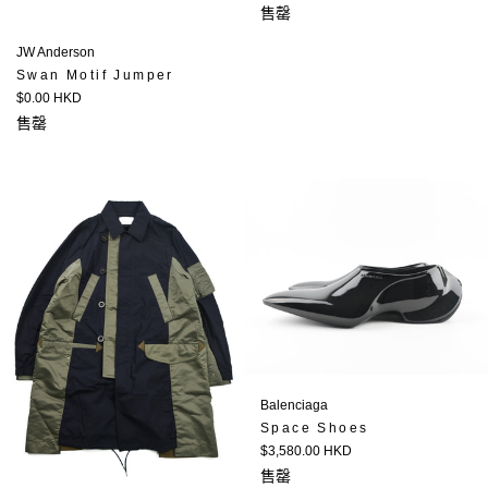
價
售罄
JW Anderson
Swan Motif Jumper
定
$0.00 HKD
價
售罄
Balenciaga
Space Shoes
定
$3,580.00 HKD
價
售罄