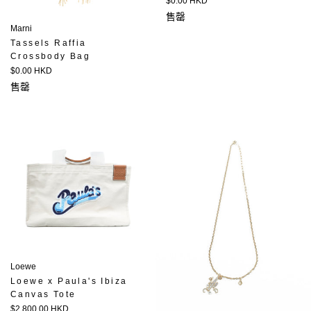
$0.00 HKD
價
售罄
Marni
Tassels Raffia
Crossbody Bag
定
$0.00 HKD
價
售罄
Loewe
Loewe x Paula's Ibiza
Canvas Tote
定
$2,800.00 HKD