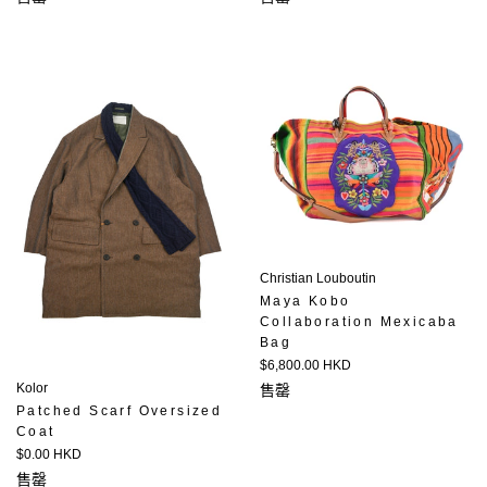
Christian Louboutin
Maya Kobo
Collaboration Mexicaba
Bag
定
$6,800.00 HKD
價
Kolor
售罄
Patched Scarf Oversized
Coat
定
$0.00 HKD
價
售罄