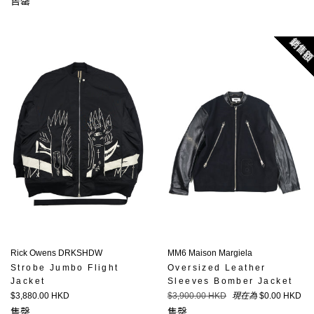
售罄
銷售
MM6 Maison Margiela
Rick Owens DRKSHDW
Oversized Leather
Strobe Jumbo Flight
Sleeves Bomber Jacket
Jacket
定
定
$3,900.00 HKD
現在為
$0.00 HKD
$3,880.00 HKD
價
價
售罄
售罄