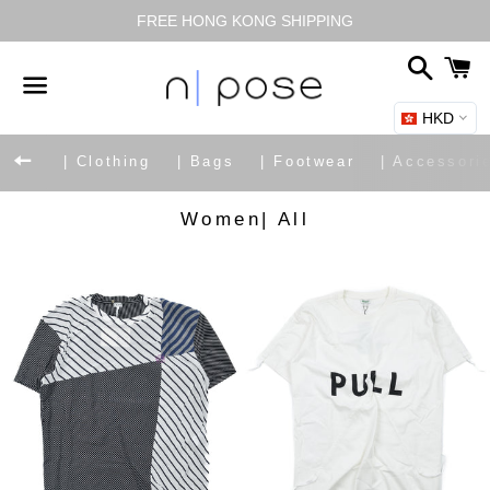
FREE HONG KONG SHIPPING
搜
尋
HKD
選
單
返回網站導覽
| Clothing
| Bags
| Footwear
| Accessori
商
Women| All
品
系
列: