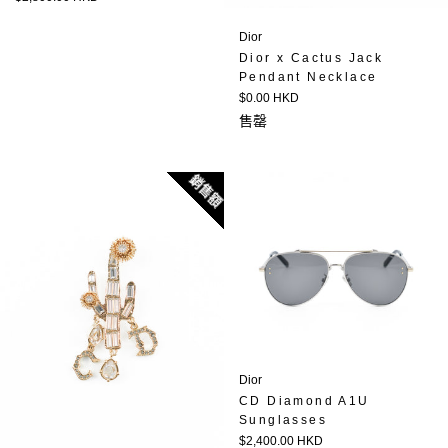
價
Dior
Dior x Cactus Jack
Pendant Necklace
定
$0.00 HKD
價
售罄
銷售額
Dior
CD Diamond A1U
Sunglasses
定
$2,400.00 HKD