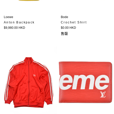
Loewe
Bode
Anton Backpack
Crochet Shirt
定
定
$9,980.00 HKD
$0.00 HKD
價
價
售罄