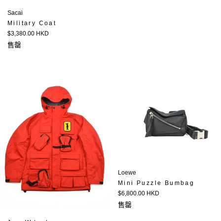
Sacai
Military Coat
定
$3,380.00 HKD
價
售罄
Loewe
Mini Puzzle Bumbag
定
$6,800.00 HKD
價
售罄